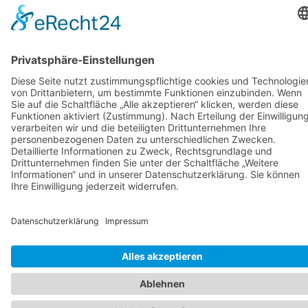
ADRESSE
KONTAKT
KATEGORIEN
RECHTLICHES
Langwaffen
Impressum
Dr. Hans
+43 662
Kurzwaffen
Datenschutzerklärung
Lechnerstraße
852 396
Munition
AGB
6
office@arsenal15.at
Messer
A-5071 Wals
Optiken
Zubehör
Designed by
Seofox