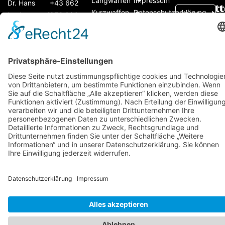
Langwaffen
Impressum
Dr. Hans
+43 662
Kurzwaffen
Datenschutzerklärung
Lechnerstraße
852 396
Munition
AGB
6
office@arsenal15.at
Messer
A-5071 Wals
Optiken
Zubehör
Designed by
Seofox